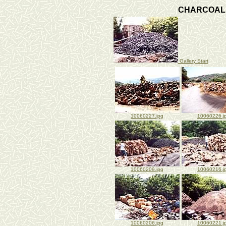
CHARCOAL 
Gallery Start
10060227.jpg
10060226.j
10060209.jpg
10060216.j
10060206.jpg
10060221.j